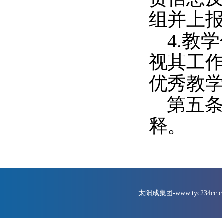
组并上
4.教
视其工
优秀教
第五
释。
太阳成集团-www.tyc234cc.