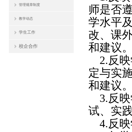
管理规章制度
师是否
学水平
教学动态
改、课
学生工作
和建议
校企合作
2.反
定与实
和建议
3.反
试、实
4.反