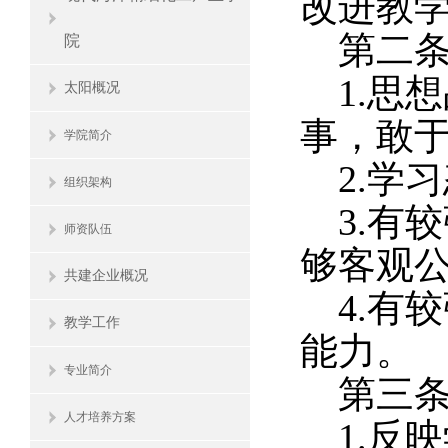
改进教
第二
院
1.思
太阳概况
事，敢
学院简介
2.学
组织架构
3.有
师资队伍
够客观
共建企业概况
4.有
教学工作
能力。
专业简介
第三
人才培养方案
1.反