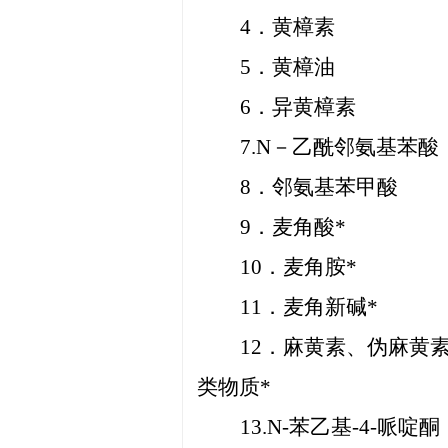
4．黄樟素
5．黄樟油
6．异黄樟素
7.N－乙酰邻氨基苯酸
8．邻氨基苯甲酸
9．麦角酸*
10．麦角胺*
11．麦角新碱*
12．麻黄素、伪麻黄
类物质*
13.N-苯乙基-4-哌啶酮