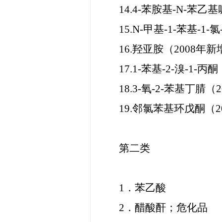
14.4-苯胺基-N-苯乙
15.N-甲基-1-苯基-1
16.羟亚胺（2008年新
17.1-苯基-2-溴-1-
18.3-氧-2-苯基丁腈（
19.邻氯苯基环戊酮（2
第二类
1．苯乙酸
2．醋酸酐；危化品