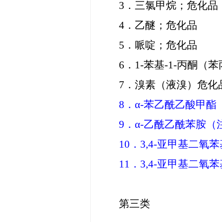
3．三氯甲烷；危化品
4．乙醚；危化品
5．哌啶；危化品
6．1-苯基-1-丙酮（
7．溴素（液溴）危化品
8．α-苯乙酰乙酸甲酯
9．α-乙酰乙酰苯胺（
10．3,4-亚甲基二氧
11．3,4-亚甲基二氧
第三类