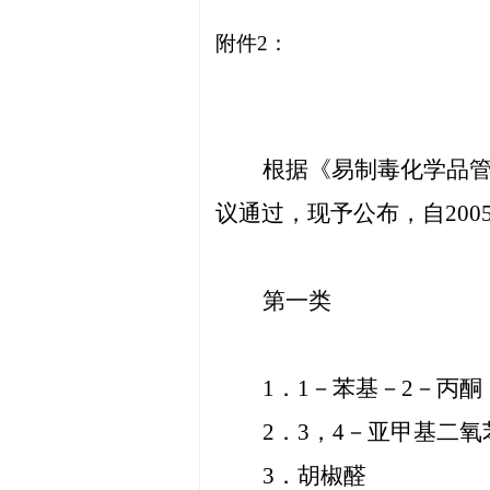
附件
2：
根据《易制毒化学品
议通过，现予公布，自200
第一类
1．1－苯基－2－丙酮
2．3，4－亚甲基二氧
3．胡椒醛