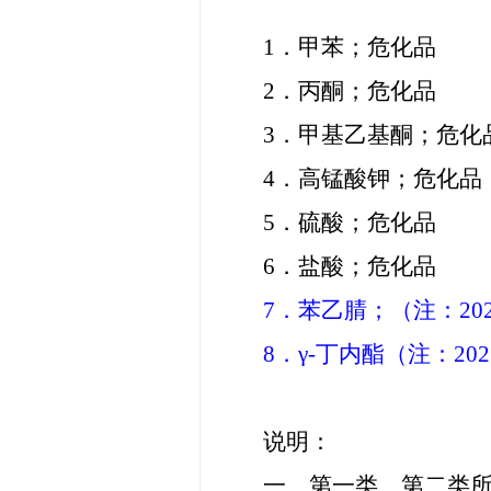
1．甲苯；危化品
2．丙酮；危化品
3．甲基乙基酮；危化
4．高锰酸钾；危化品
5．硫酸；危化品
6．盐酸；危化品
7．苯乙腈；（注：20
8．γ-丁内酯（注：20
说明：
一、第一类、第二类