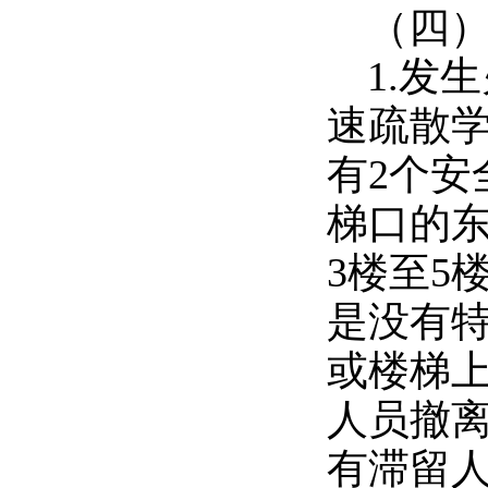
（四
1.发
速疏散
有2个
梯口的东
3楼至5
是没有
或楼梯
人员撤
有滞留