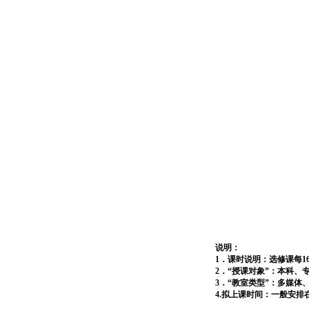
说明：
1
．课时说明：选修课每
1
2
．“授课对象”：本科、
3
．“教室类型”：多媒体
4.
拟上课时间：一般安排