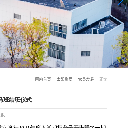
网站首页
太阳集团
党员发展
正文
马班结班仪式
次数：
教室举行
2021
年度入党积极分子开班暨第一期