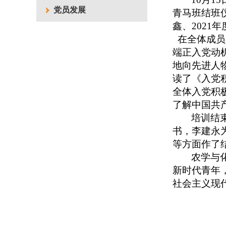
党员发展
青马班结班
鑫、
2021
年
在全体成员
端正入党动
地向先进人
读了《入党
全体入党积
了解中国共
培训结
书，李建永
等方面作了
农学与
新时代青年
社会主义现