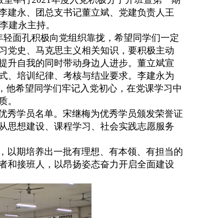
李建永、团总支书记董立斌、党建负责人王
李建永主持。
年轻面孔积极向党组织靠拢，希望同学们一定
习党史、马克思主义相关知识，要积极主动
提升自我的同时带动身边人进步。董立斌宣
式、培训纪律、考核与结业要求。李建永为
训，他希望同学们牢记入党初心，在党课学习中
质。
优秀学员名单。宋继梅为优秀学员颁发荣誉证
从思想建设、课程学习、社会实践志愿服务
，以期培养出一批有理想、有本领、有担当的
者和接班人，以昂扬姿态奋力开启全面建设